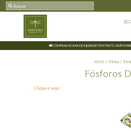
BES
🚚COMPRAS ACIMA DE R$300,00 TEM FRETE GRÁTIS PARA
Início
/
Velas
/
Vel
Fósforos 
Clique e veja!