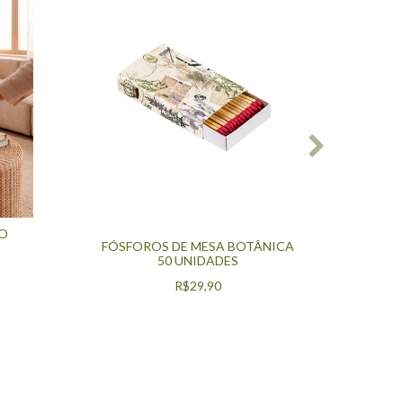
GO
VELA
FÓSFOROS DE MESA BOTÂNICA
50 UNIDADES
R$29,90