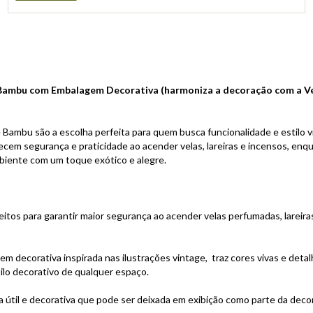
Bambu com Embalagem Decorativa (harmoniza a decoração com a Ve
Bambu são a escolha perfeita para quem busca funcionalidade e estilo 
recem segurança e praticidade ao acender velas, lareiras e incensos, en
biente com um toque exótico e alegre.
feitos para garantir maior segurança ao acender velas perfumadas, larei
em decorativa inspirada nas ilustrações vintage, traz cores vivas e det
ilo decorativo de qualquer espaço.
 útil e decorativa que pode ser deixada em exibição como parte da decor