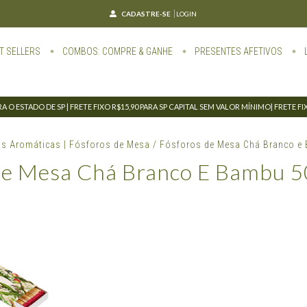
CADASTRE-SE
LOGIN
T SELLERS
COMBOS: COMPRE & GANHE
PRESENTES AFETIVOS
 O ESTADO DE SP | FRETE FIXO R$15,90 PARA SP CAPITAL SEM VALOR MÍNIMO| FRETE F
as Aromáticas | Fósforos de Mesa
/
Fósforos de Mesa Chá Branco e
De Mesa Chá Branco E Bambu 5