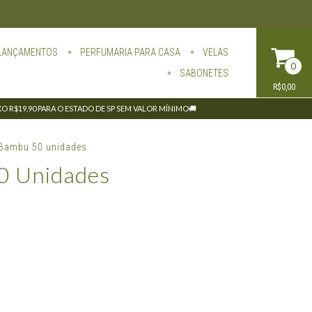
LANÇAMENTOS
PERFUMARIA PARA CASA
VELAS
0
SABONETES
R$0,00
IXO R$19,90 PARA O ESTADO DE SP SEM VALOR MÍNIMO🚚
 Bambu 50 unidades
0 Unidades