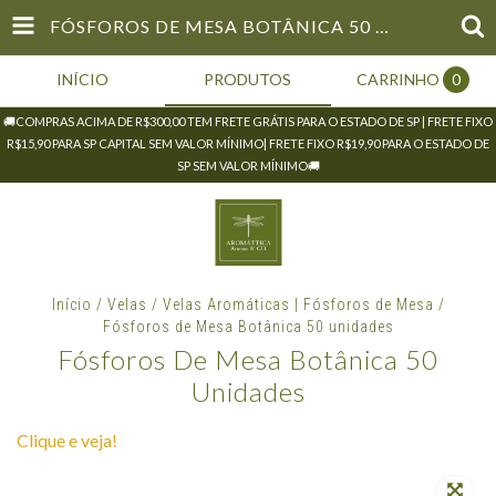
FÓSFOROS DE MESA BOTÂNICA 50 UNIDADES
INÍCIO
PRODUTOS
CARRINHO
0
🚚COMPRAS ACIMA DE R$300,00 TEM FRETE GRÁTIS PARA O ESTADO DE SP | FRETE FIXO
R$15,90 PARA SP CAPITAL SEM VALOR MÍNIMO| FRETE FIXO R$19,90 PARA O ESTADO DE
SP SEM VALOR MÍNIMO🚚
Início
/
Velas
/
Velas Aromáticas | Fósforos de Mesa
/
Fósforos de Mesa Botânica 50 unidades
Fósforos De Mesa Botânica 50
Unidades
Clique e veja!