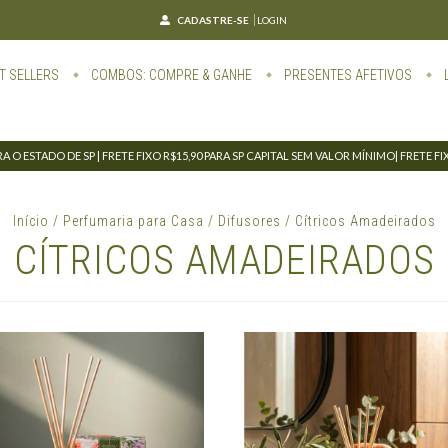
CADASTRE-SE
LOGIN
T SELLERS
COMBOS: COMPRE & GANHE
PRESENTES AFETIVOS
 O ESTADO DE SP | FRETE FIXO R$15,90 PARA SP CAPITAL SEM VALOR MÍNIMO| FRETE F
Início
/
Perfumaria para Casa
/
Difusores
/
Cítricos Amadeirados
CÍTRICOS AMADEIRADOS