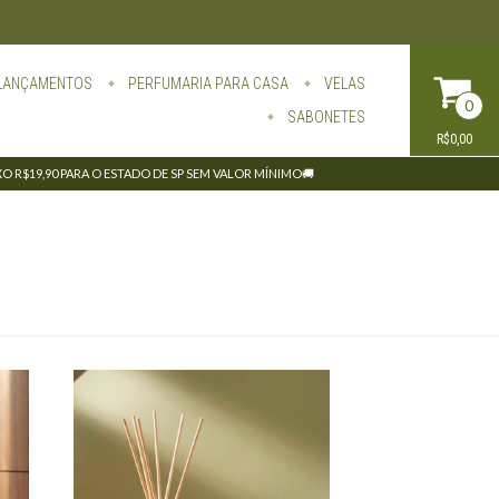
LANÇAMENTOS
PERFUMARIA PARA CASA
VELAS
0
SABONETES
R$0,00
IXO R$19,90 PARA O ESTADO DE SP SEM VALOR MÍNIMO🚚