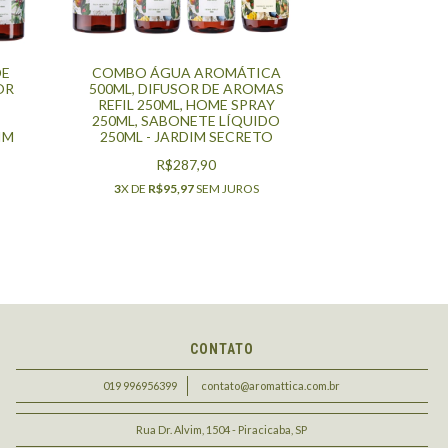
DE
COMBO ÁGUA AROMÁTICA
OR
500ML, DIFUSOR DE AROMAS
E
REFIL 250ML, HOME SPRAY
250ML, SABONETE LÍQUIDO
IM
250ML - JARDIM SECRETO
R$287,90
3
X DE
R$95,97
SEM JUROS
CONTATO
019 996956399
contato@aromattica.com.br
Rua Dr. Alvim, 1504 - Piracicaba, SP