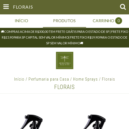
FLORAIS
INÍCIO
PRODUTOS
CARRINHO
0
🚚COMPRAS ACIMA DE R$300,00 TEM FRETE GRÁTIS PARA O ESTADO DE SP | FRETE FIXO
R$15,90 PARA SP CAPITAL SEM VALOR MÍNIMO| FRETE FIXO R$19,90 PARA O ESTADO DE
SP SEM VALOR MÍNIMO🚚
Início
/
Perfumaria para Casa
/
Home Sprays
/
Florais
FLORAIS