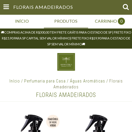
FLORAIS AMADEIRADOS
INÍCIO
PRODUTOS
CARRINHO
0
🚚COMPRAS ACIMA DE R$300,00 TEM FRETE GRÁTIS PARA O ESTADO DE SP | FRETE FIXO
R$15,90 PARA SP CAPITAL SEM VALOR MÍNIMO| FRETE FIXO R$19,90 PARA O ESTADO DE
SP SEM VALOR MÍNIMO🚚
Início
/
Perfumaria para Casa
/
Águas Aromáticas
/
Florais
Amadeirados
FLORAIS AMADEIRADOS