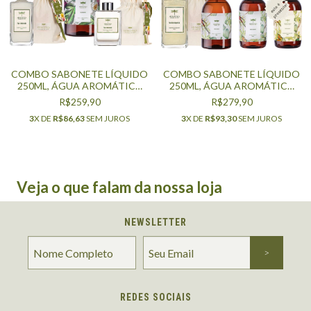
COMBO SABONETE LÍQUIDO
COMBO SABONETE LÍQUIDO
250ML, ÁGUA AROMÁTICA
250ML, ÁGUA AROMÁTICA
500ML E DIFUSOR DE
500ML, HOME SPRAY 250ML,
R$259,90
R$279,90
AROMAS 200ML - FIGO
REFIL SABONETE LÍQUIDO
3
X DE
R$86,63
SEM JUROS
3
X DE
R$93,30
SEM JUROS
AMBARADO
250ML - VANILLA IMPERIAL
Veja o que falam da nossa loja
NEWSLETTER
REDES SOCIAIS