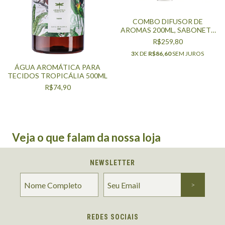
COMBO DIFUSOR DE
AROMAS 200ML, SABONETE
LÍQUIDO 250ML, ÁGUA
R$259,80
AROMÁTICA 500ML - LIMÃO
3
X DE
R$86,60
SEM JUROS
SICILIANO
ÁGUA AROMÁTICA PARA
TECIDOS TROPICÁLIA 500ML
R$74,90
Veja o que falam da nossa loja
NEWSLETTER
REDES SOCIAIS