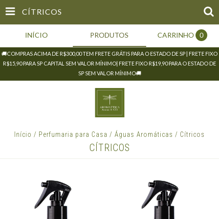
CÍTRICOS
INÍCIO
PRODUTOS
CARRINHO
0
🚚COMPRAS ACIMA DE R$300,00 TEM FRETE GRÁTIS PARA O ESTADO DE SP | FRETE FIXO
R$15,90 PARA SP CAPITAL SEM VALOR MÍNIMO| FRETE FIXO R$19,90 PARA O ESTADO DE
SP SEM VALOR MÍNIMO🚚
Início
/
Perfumaria para Casa
/
Águas Aromáticas
/
Cítricos
CÍTRICOS