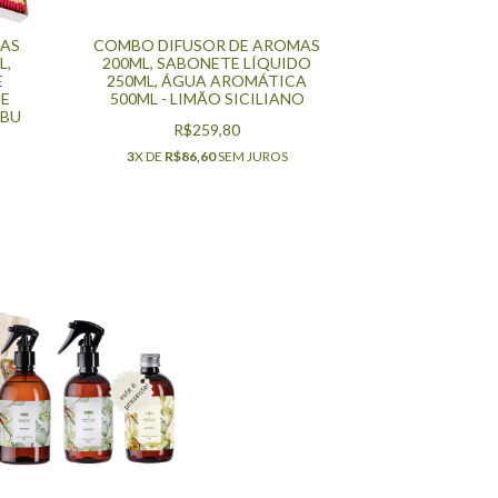
MAS
COMBO DIFUSOR DE AROMAS
L,
200ML, SABONETE LÍQUIDO
E
250ML, ÁGUA AROMÁTICA
DE
500ML - LIMÃO SICILIANO
MBU
R$259,80
3
X DE
R$86,60
SEM JUROS