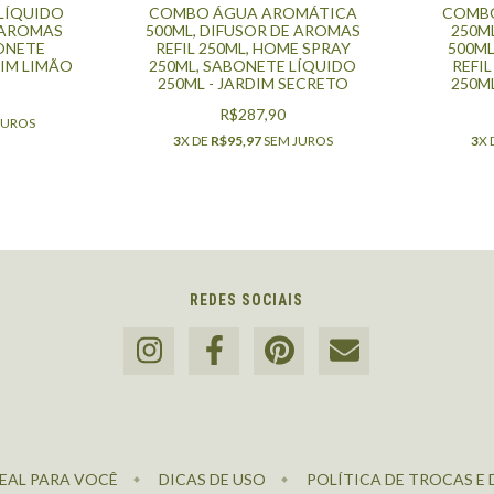
LÍQUIDO
COMBO ÁGUA AROMÁTICA
COMBO
 AROMAS
500ML, DIFUSOR DE AROMAS
250M
BONETE
REFIL 250ML, HOME SPRAY
500ML
PIM LIMÃO
250ML, SABONETE LÍQUIDO
REFI
250ML - JARDIM SECRETO
250ML
R$287,90
JUROS
3
X DE
R$95,97
SEM JUROS
3
X 
REDES SOCIAIS
EAL PARA VOCÊ
DICAS DE USO
POLÍTICA DE TROCAS E