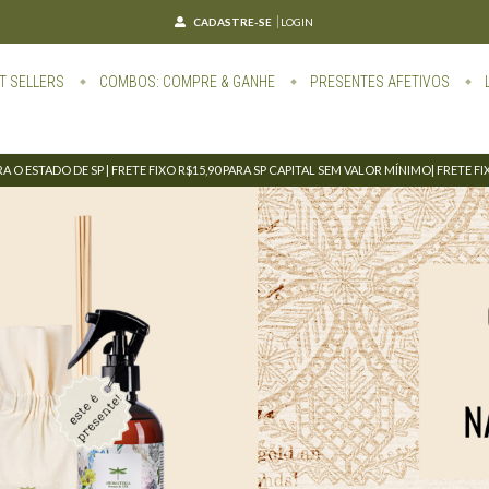
CADASTRE-SE
LOGIN
T SELLERS
COMBOS: COMPRE & GANHE
PRESENTES AFETIVOS
 O ESTADO DE SP | FRETE FIXO R$15,90 PARA SP CAPITAL SEM VALOR MÍNIMO| FRETE F