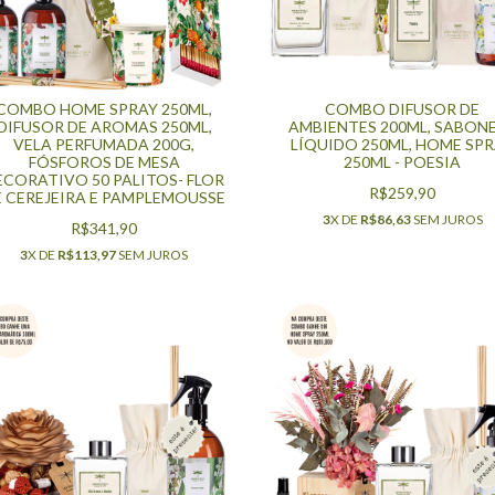
COMBO HOME SPRAY 250ML,
COMBO DIFUSOR DE
DIFUSOR DE AROMAS 250ML,
AMBIENTES 200ML, SABON
VELA PERFUMADA 200G,
LÍQUIDO 250ML, HOME SP
FÓSFOROS DE MESA
250ML - POESIA
ECORATIVO 50 PALITOS- FLOR
R$259,90
E CEREJEIRA E PAMPLEMOUSSE
3
X DE
R$86,63
SEM JUROS
R$341,90
3
X DE
R$113,97
SEM JUROS