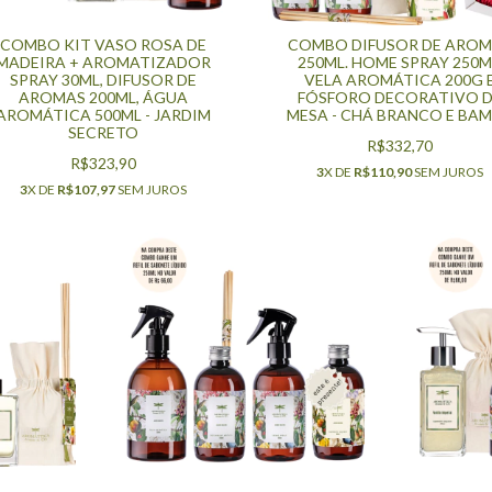
COMBO KIT VASO ROSA DE
COMBO DIFUSOR DE ARO
MADEIRA + AROMATIZADOR
250ML. HOME SPRAY 250M
SPRAY 30ML, DIFUSOR DE
VELA AROMÁTICA 200G 
AROMAS 200ML, ÁGUA
FÓSFORO DECORATIVO 
AROMÁTICA 500ML - JARDIM
MESA - CHÁ BRANCO E BA
SECRETO
R$332,70
R$323,90
3
X DE
R$110,90
SEM JUROS
3
X DE
R$107,97
SEM JUROS