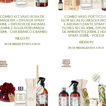
COMBO KIT VASO ROSA DE
COMBO VASO POÉTICO C
MADEIRA + DIFUSOR SPRAY
FLOR SECAS FLORESCER (RO
30ML + DIFUSOR DE AROMAS
E AROMATIZANTE SPRAY 
200ML E ÁGUA PERFUMADA
FLORES SECAS 30ML, DIFU
00ML - CHÁ BRANCO E BAMBU
DE AMBIENTES 200ML E H
SPRAY 250ML - POESIA
R$323,90
R$304,90
3
X DE
R$107,97
SEM JUROS
3
X DE
R$101,63
SEM JUROS