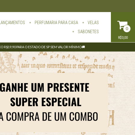
LANÇAMENTOS
PERFUMARIA PARA CASA
VELAS
0
SABONETES
R$0,00
IXO R$19,90 PARA O ESTADO DE SP SEM VALOR MÍNIMO🚚