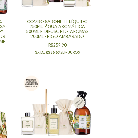
/
COMBO SABONETE LÍQUIDO
SA)
250ML, ÁGUA AROMÁTICA
P/
500ML E DIFUSOR DE AROMAS
SOR
200ML - FIGO AMBARADO
OME
R$259,90
3
X DE
R$86,63
SEM JUROS