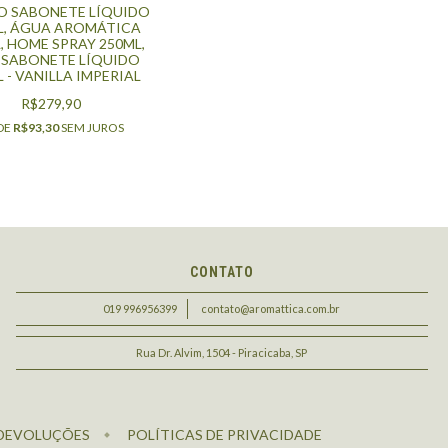
 SABONETE LÍQUIDO
L, ÁGUA AROMÁTICA
, HOME SPRAY 250ML,
L SABONETE LÍQUIDO
 - VANILLA IMPERIAL
R$279,90
DE
R$93,30
SEM JUROS
CONTATO
019 996956399
contato@aromattica.com.br
Rua Dr. Alvim, 1504 - Piracicaba, SP
 DEVOLUÇÕES
POLÍTICAS DE PRIVACIDADE