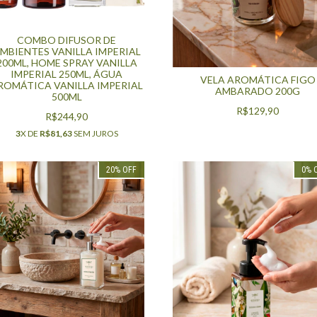
COMBO DIFUSOR DE
MBIENTES VANILLA IMPERIAL
200ML, HOME SPRAY VANILLA
IMPERIAL 250ML, ÁGUA
VELA AROMÁTICA FIGO
ROMÁTICA VANILLA IMPERIAL
AMBARADO 200G
500ML
R$129,90
R$244,90
3
X DE
R$81,63
SEM JUROS
20
%
OFF
0
%