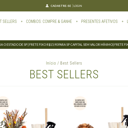
CADASTRE-SE
LOGIN
T SELLERS
COMBOS: COMPRE & GANHE
PRESENTES AFETIVOS
 O ESTADO DE SP | FRETE FIXO R$15,90 PARA SP CAPITAL SEM VALOR MÍNIMO| FRETE F
Início
/
Best Sellers
BEST SELLERS