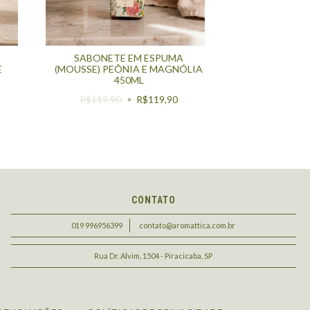
SABONETE EM ESPUMA
E
(MOUSSE) PEÔNIA E MAGNÓLIA
450ML
R$119,90
R$119,90
CONTATO
019 996956399
contato@aromattica.com.br
Rua Dr. Alvim, 1504 - Piracicaba, SP