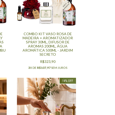
DE
COMBO KIT VASO ROSA DE
AY
MADEIRA + AROMATIZADOR
AS
SPRAY 30ML, DIFUSOR DE
DA
AROMAS 200ML, ÁGUA
MBU
AROMÁTICA 500ML - JARDIM
SECRETO
R$323,90
3
X DE
R$107,97
SEM JUROS
14
%
OFF