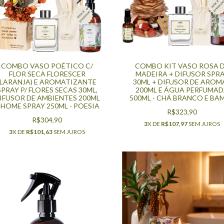
COMBO VASO POÉTICO C/
COMBO KIT VASO ROSA 
FLOR SECA FLORESCER
MADEIRA + DIFUSOR SPR
(LARANJA) E AROMATIZANTE
30ML + DIFUSOR DE AROM
SPRAY P/ FLORES SECAS 30ML,
200ML E ÁGUA PERFUMA
IFUSOR DE AMBIENTES 200ML
500ML - CHÁ BRANCO E BA
 HOME SPRAY 250ML - POESIA
R$323,90
R$304,90
3
X DE
R$107,97
SEM JUROS
3
X DE
R$101,63
SEM JUROS