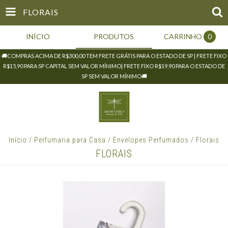
FLORAIS
INÍCIO
PRODUTOS
CARRINHO
0
🚚COMPRAS ACIMA DE R$300,00 TEM FRETE GRÁTIS PARA O ESTADO DE SP | FRETE FIXO
R$15,90 PARA SP CAPITAL SEM VALOR MÍNIMO| FRETE FIXO R$19,90 PARA O ESTADO DE
SP SEM VALOR MÍNIMO🚚
Início
/
Perfumaria para Casa
/
Envelopes Perfumados
/
Florais
FLORAIS