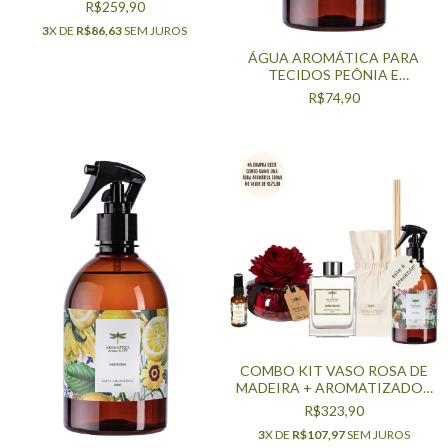
500ML E DIFUSOR DE
R$259,90
AROMAS 200ML - FIGO
3
X DE
R$86,63
SEM JUROS
AMBARADO
ÁGUA AROMÁTICA PARA
TECIDOS PEÔNIA E
MAGNÓLIA 500ML
R$74,90
COMBO KIT VASO ROSA DE
MADEIRA + AROMATIZADOR
SPRAY 30ML, DIFUSOR DE
R$323,90
AROMAS 200ML, ÁGUA
3
X DE
R$107,97
SEM JUROS
AROMÁTICA 500ML - JARDIM