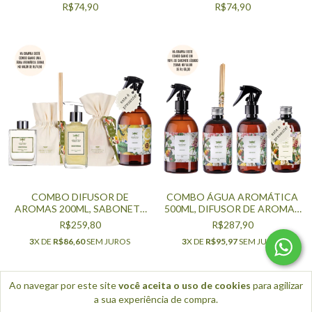
R$74,90
R$74,90
COMBO DIFUSOR DE
COMBO ÁGUA AROMÁTICA
AROMAS 200ML, SABONETE
500ML, DIFUSOR DE AROMAS
LÍQUIDO 250ML, ÁGUA
REFIL 250ML, HOME SPRAY
R$259,80
R$287,90
AROMÁTICA 500ML - LIMÃO
250ML, SABONETE LÍQUIDO
3
X DE
R$86,60
SEM JUROS
3
X DE
R$95,97
SEM JUROS
SICILIANO
250ML - JARDIM SECRETO
Ao navegar por este site
você aceita o uso de cookies
para agilizar
a sua experiência de compra.