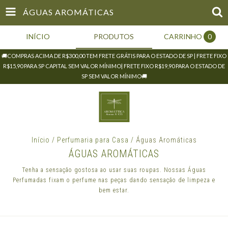
ÁGUAS AROMÁTICAS
INÍCIO
PRODUTOS
CARRINHO
0
🚚COMPRAS ACIMA DE R$300,00 TEM FRETE GRÁTIS PARA O ESTADO DE SP | FRETE FIXO
R$15,90 PARA SP CAPITAL SEM VALOR MÍNIMO| FRETE FIXO R$19,90 PARA O ESTADO DE
SP SEM VALOR MÍNIMO🚚
Início
/
Perfumaria para Casa
/
Águas Aromáticas
ÁGUAS AROMÁTICAS
Tenha a sensação gostosa ao usar suas roupas. Nossas Águas
Perfumadas fixam o perfume nas peças dando sensação de limpeza e
bem estar.