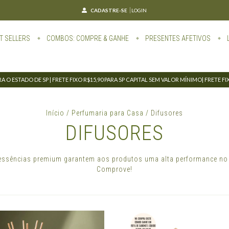
CADASTRE-SE
LOGIN
T SELLERS
COMBOS: COMPRE & GANHE
PRESENTES AFETIVOS
 O ESTADO DE SP | FRETE FIXO R$15,90 PARA SP CAPITAL SEM VALOR MÍNIMO| FRETE F
Início
/
Perfumaria para Casa
/
Difusores
DIFUSORES
essências premium garantem aos produtos uma alta performance no
Comprove!