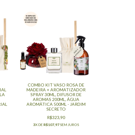
COMBO KIT VASO ROSA DE
IAL
MADEIRA + AROMATIZADOR
LA
SPRAY 30ML, DIFUSOR DE
AROMAS 200ML, ÁGUA
IAL
AROMÁTICA 500ML - JARDIM
SECRETO
R$323,90
3
X DE
R$107,97
SEM JUROS