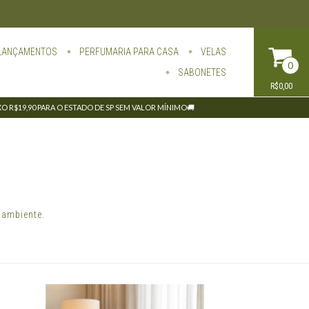
LANÇAMENTOS
PERFUMARIA PARA CASA
VELAS
0
SABONETES
R$0,00
IXO R$19,90 PARA O ESTADO DE SP SEM VALOR MÍNIMO🚚
 ambiente.