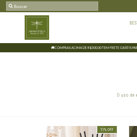
BES
🚚COMPRAS ACIMA DE R$300,00 TEM FRETE GRÁTIS PARA
O uso de 
11
%
OFF