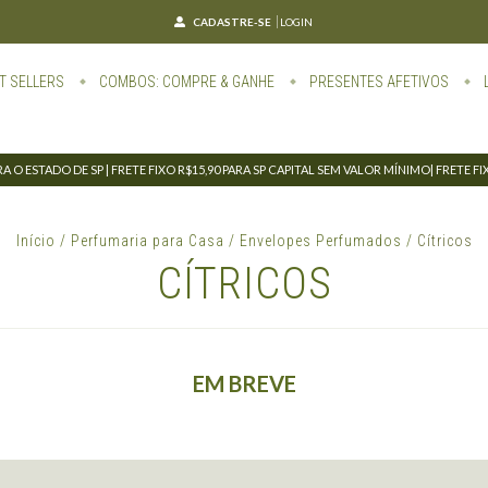
CADASTRE-SE
LOGIN
T SELLERS
COMBOS: COMPRE & GANHE
PRESENTES AFETIVOS
 O ESTADO DE SP | FRETE FIXO R$15,90 PARA SP CAPITAL SEM VALOR MÍNIMO| FRETE F
Início
/
Perfumaria para Casa
/
Envelopes Perfumados
/
Cítricos
CÍTRICOS
EM BREVE