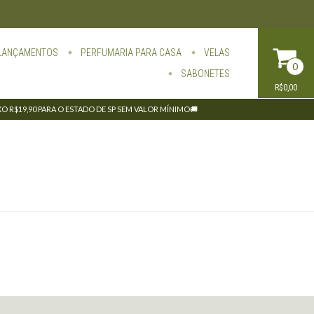
LANÇAMENTOS
PERFUMARIA PARA CASA
VELAS
0
SABONETES
R$0,00
IXO R$19,90 PARA O ESTADO DE SP SEM VALOR MÍNIMO🚚