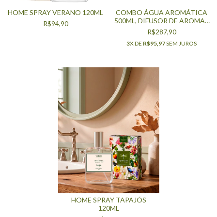
HOME SPRAY VERANO 120ML
COMBO ÁGUA AROMÁTICA
500ML, DIFUSOR DE AROMAS
R$94,90
REFIL 250ML, HOME SPRAY
R$287,90
250ML, SABONETE LÍQUIDO
3
X DE
R$95,97
SEM JUROS
250ML - JARDIM SECRETO
HOME SPRAY TAPAJÓS
120ML