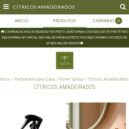
CÍTRICOS AMADEIRADOS
INÍCIO
PRODUTOS
CARRINHO
0
🚚COMPRAS ACIMA DE R$300,00 TEM FRETE GRÁTIS PARA O ESTADO DE SP | FRETE FIXO
R$15,90 PARA SP CAPITAL SEM VALOR MÍNIMO| FRETE FIXO R$19,90 PARA O ESTADO DE
SP SEM VALOR MÍNIMO🚚
Início
/
Perfumaria para Casa
/
Home Sprays
/
Cítricos Amadeirados
CÍTRICOS AMADEIRADOS