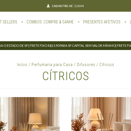
CADASTRE-SE
LOGIN
T SELLERS
COMBOS: COMPRE & GANHE
PRESENTES AFETIVOS
 O ESTADO DE SP | FRETE FIXO R$15,90 PARA SP CAPITAL SEM VALOR MÍNIMO| FRETE F
Início
/
Perfumaria para Casa
/
Difusores
/
Cítricos
CÍTRICOS