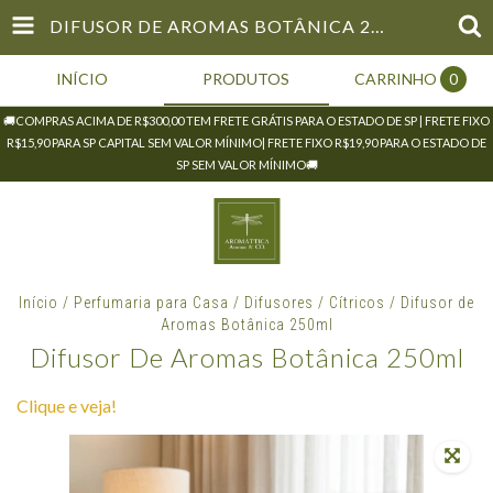
DIFUSOR DE AROMAS BOTÂNICA 250ML
INÍCIO
PRODUTOS
CARRINHO
0
🚚COMPRAS ACIMA DE R$300,00 TEM FRETE GRÁTIS PARA O ESTADO DE SP | FRETE FIXO
R$15,90 PARA SP CAPITAL SEM VALOR MÍNIMO| FRETE FIXO R$19,90 PARA O ESTADO DE
SP SEM VALOR MÍNIMO🚚
Início
/
Perfumaria para Casa
/
Difusores
/
Cítricos
/
Difusor de
Aromas Botânica 250ml
Difusor De Aromas Botânica 250ml
Clique e veja!