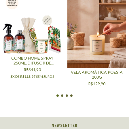
COMBO HOME SPRAY
250ML, DIFUSOR DE
AROMAS 250ML, VELA
R$341,90
VELA AROMÁTICA POESIA
PERFUMADA 200G,
3
X DE
R$113,97
SEM JUROS
200G
FÓSFOROS DE MESA
DECORATIVO 50 PALITOS-
R$129,90
FLOR DE CEREJEIRA E
PAMPLEMOUSSE
NEWSLETTER