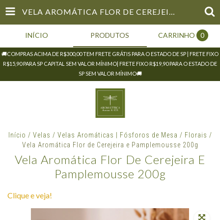
VELA AROMÁTICA FLOR DE CEREJEIRA E PAMPLEMOUSSE 200G
INÍCIO
PRODUTOS
CARRINHO
0
🚚COMPRAS ACIMA DE R$300,00 TEM FRETE GRÁTIS PARA O ESTADO DE SP | FRETE FIXO
R$15,90 PARA SP CAPITAL SEM VALOR MÍNIMO| FRETE FIXO R$19,90 PARA O ESTADO DE
SP SEM VALOR MÍNIMO🚚
Início
/
Velas
/
Velas Aromáticas | Fósforos de Mesa
/
Florais
/
Vela Aromática Flor de Cerejeira e Pamplemousse 200g
Vela Aromática Flor De Cerejeira E
Pamplemousse 200g
Clique e veja!