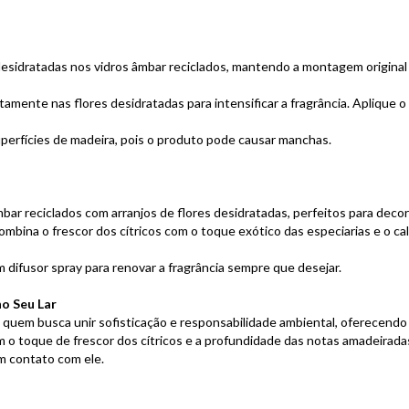
desidratadas nos vidros âmbar reciclados, mantendo a montagem original 
etamente nas flores desidratadas para intensificar a fragrância. Aplique 
uperfícies de madeira, pois o produto pode causar manchas.
mbar reciclados com arranjos de flores desidratadas, perfeitos para dec
combina o frescor dos cítricos com o toque exótico das especiarias e o cal
um difusor spray para renovar a fragrância sempre que desejar.
no Seu Lar
a quem busca unir sofisticação e responsabilidade ambiental, oferecendo
o toque de frescor dos cítricos e a profundidade das notas amadeiradas,
m contato com ele.