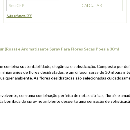
CALCULAR
Não sei meu CEP
ur (Rosa) e Aromatizante Spray Para Flores Secas Poesia 30ml
ue combina sustentabilidade, elegância e sofisticação. Composto por doi
miniarranjos de flores desidratadas, e um difusor spray de 30ml para inten
 qualquer ambiente. As flores desidratadas são selecionadas cuidadosam
nvolvente, com uma combinação perfeita de notas cítricas, florais e am
da borrifada do spray no ambiente desperta uma sensação de sofisticação