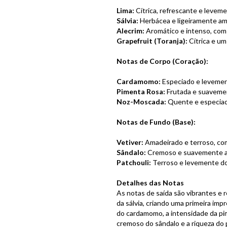
Lima:
Cítrica, refrescante e leveme
Sálvia:
Herbácea e ligeiramente ama
Alecrim:
Aromático e intenso, com u
Grapefruit (Toranja):
Cítrica e um
Notas de Corpo (Coração):
Cardamomo:
Especiado e levement
Pimenta Rosa:
Frutada e suavement
Noz-Moscada:
Quente e especiada
Notas de Fundo (Base):
Vetiver:
Amadeirado e terroso, com
Sândalo:
Cremoso e suavemente am
Patchouli:
Terroso e levemente doc
Detalhes das Notas
As notas de saída são vibrantes e r
da sálvia, criando uma primeira imp
do cardamomo, a intensidade da pi
cremoso do sândalo e a riqueza do p