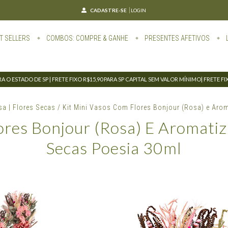
CADASTRE-SE
LOGIN
T SELLERS
COMBOS: COMPRE & GANHE
PRESENTES AFETIVOS
 O ESTADO DE SP | FRETE FIXO R$15,90 PARA SP CAPITAL SEM VALOR MÍNIMO| FRETE F
sa | Flores Secas
/
Kit Mini Vasos Com Flores Bonjour (Rosa) e Arom
ores Bonjour (Rosa) E Aromatiz
Secas Poesia 30ml