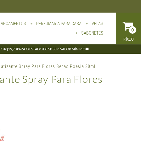
LANÇAMENTOS
PERFUMARIA PARA CASA
VELAS
0
SABONETES
R$0,00
IXO R$19,90 PARA O ESTADO DE SP SEM VALOR MÍNIMO🚚
atizante Spray Para Flores Secas Poesia 30ml
ante Spray Para Flores