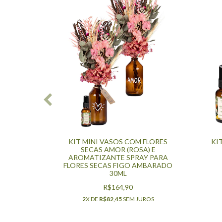
 COM
KIT MINI VASOS COM FLORES
KI
ESCER
SECAS AMOR (ROSA) E
IZANTE
AROMATIZANTE SPRAY PARA
SECAS
FLORES SECAS FIGO AMBARADO
30ML
R$164,90
2
X DE
R$82,45
SEM JUROS