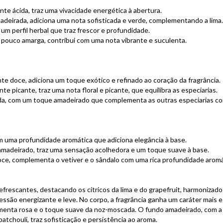
nte ácida, traz uma vivacidade energética à abertura.
deirada, adiciona uma nota sofisticada e verde, complementando a lima.
m perfil herbal que traz frescor e profundidade.
 pouco amarga, contribui com uma nota vibrante e suculenta.
e doce, adiciona um toque exótico e refinado ao coração da fragrância.
e picante, traz uma nota floral e picante, que equilibra as especiarias.
, com um toque amadeirado que complementa as outras especiarias com
 uma profundidade aromática que adiciona elegância à base.
adeirado, traz uma sensação acolhedora e um toque suave à base.
e, complementa o vetiver e o sândalo com uma rica profundidade aromá
efrescantes, destacando os cítricos da lima e do grapefruit, harmonizad
ressão energizante e leve. No corpo, a fragrância ganha um caráter mais 
menta rosa e o toque suave da noz-moscada. O fundo amadeirado, com a 
atchouli, traz sofisticação e persistência ao aroma.