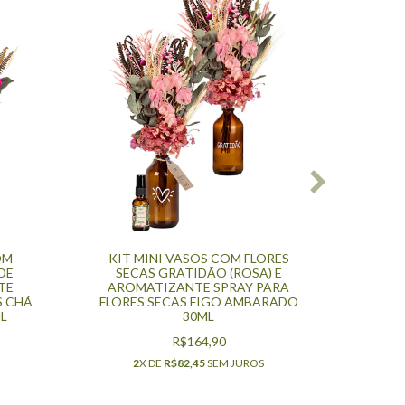
OM
KIT MINI VASOS COM FLORES
KI
DE
SECAS GRATIDÃO (ROSA) E
FLORE
TE
AROMATIZANTE SPRAY PARA
E AR
S CHÁ
FLORES SECAS FIGO AMBARADO
FLORE
L
30ML
R$164,90
2
X DE
R$82,45
SEM JUROS