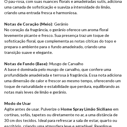
O pau-rosa, com suas nuances florais e amadeiradas sutis, adiciona
uma camada de sofisticação e suaviza a intensidade do limão,
criando uma entrada fresca e harmoniosa.
Notas de Coração (Meio)
: Gerânio
No coração da fragrância, o gerânio oferece um aroma floral
levemente picante e fresco. Sua presença traz um toque de
sofisticação floral, que complementa as notas cítricas do topo e
prepara o ambiente para o fundo amadeirado, criando uma
transição suave e elegante.
Notas de Fundo (Base)
: Musgo de Carvalho
A base é dominada pelo musgo de carvalho, que confere uma
profundidade amadeirada e terrosa à fragrância. Essa nota adiciona
uma dimensão de calor e frescor ao mesmo tempo, oferecendo um
toque de naturalidade e estabilidade que perdura, equilibrando as
notas mais leves de limão e gerânio.
Modo de Usar
Agite antes de usar. Pulverize o
Home Spray Limão Siciliano
em
cortinas, sofás, tapetes ou diretamente no ar, a uma distância de
30 cm dos tecidos. Ideal para refrescar a sala de estar, quarto ou
escritório, criando uma atmosfera leve e agradável. Reaplique