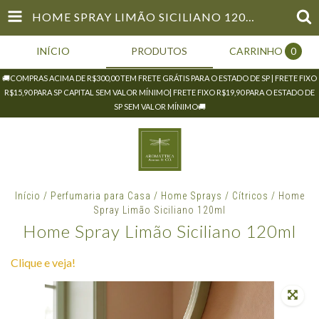
HOME SPRAY LIMÃO SICILIANO 120ML
INÍCIO
PRODUTOS
CARRINHO
0
🚚COMPRAS ACIMA DE R$300,00 TEM FRETE GRÁTIS PARA O ESTADO DE SP | FRETE FIXO
R$15,90 PARA SP CAPITAL SEM VALOR MÍNIMO| FRETE FIXO R$19,90 PARA O ESTADO DE
SP SEM VALOR MÍNIMO🚚
Início
/
Perfumaria para Casa
/
Home Sprays
/
Cítricos
/
Home
Spray Limão Siciliano 120ml
Home Spray Limão Siciliano 120ml
Clique e veja!