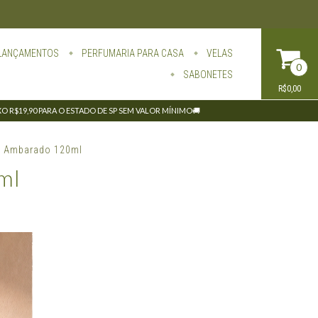
LANÇAMENTOS
PERFUMARIA PARA CASA
VELAS
0
SABONETES
R$0,00
IXO R$19,90 PARA O ESTADO DE SP SEM VALOR MÍNIMO🚚
o Ambarado 120ml
ml