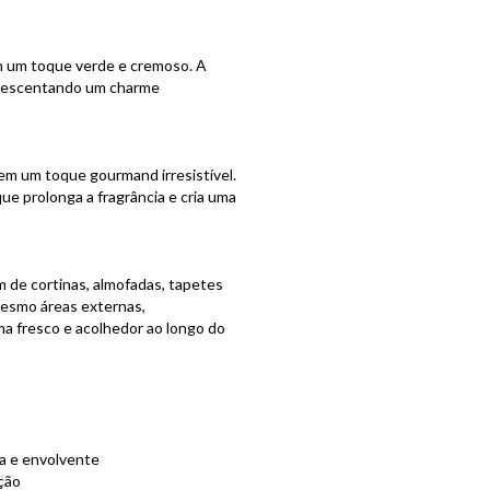
om um toque verde e cremoso. A
acrescentando um charme
em um toque gourmand irresistível.
e prolonga a fragrância e cria uma
 de cortinas, almofadas, tapetes
mesmo áreas externas,
a fresco e acolhedor ao longo do
ra e envolvente
ção