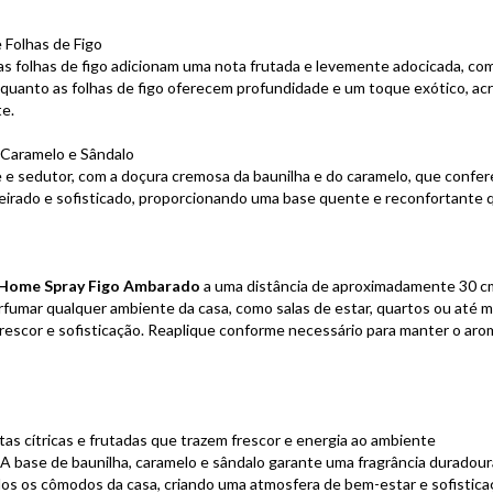
e Folhas de Figo
 as folhas de figo adicionam uma nota frutada e levemente adocicada, c
nquanto as folhas de figo oferecem profundidade e um toque exótico, 
e.
, Caramelo e Sândalo
 e sedutor, com a doçura cremosa da baunilha e do caramelo, que confer
irado e sofisticado, proporcionando uma base quente e reconfortante qu
Home Spray Figo Ambarado
a uma distância de aproximadamente 30 cm
erfumar qualquer ambiente da casa, como salas de estar, quartos ou até 
escor e sofisticação. Reaplique conforme necessário para manter o arom
tas cítricas e frutadas que trazem frescor e energia ao ambiente
 A base de baunilha, caramelo e sândalo garante uma fragrância duradou
odos os cômodos da casa, criando uma atmosfera de bem-estar e sofistica