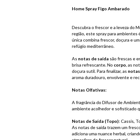
Home Spray Figo Ambarado
Descubra o frescor e a leveza do 
região, este spray para ambientes 
única combina frescor, doçura e u
refúgio mediterrâneo.
As
notas de saída
são frescas e e
brisa refrescante. No
corpo
, as no
doçura sutil. Para finalizar, as
notas
aroma duradouro, envolvente e rec
Notas Olfativas:
A fragrância do Difusor de Ambient
ambiente acolhedor e sofisticado q
Notas de Saída (Topo)
: Cassis, 
As notas de saída trazem um fresco
adiciona uma nuance herbal, criand
atmosfera de frescor natural.