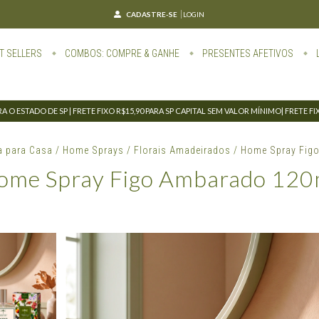
CADASTRE-SE
LOGIN
T SELLERS
COMBOS: COMPRE & GANHE
PRESENTES AFETIVOS
 O ESTADO DE SP | FRETE FIXO R$15,90 PARA SP CAPITAL SEM VALOR MÍNIMO| FRETE F
a para Casa
/
Home Sprays
/
Florais Amadeirados
/
Home Spray Fig
ome Spray Figo Ambarado 120