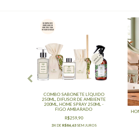
QUIDO
COMBO SABONETE LÍQUIDO
ÁTICA
250ML, DIFUSOR DE AMBIENTE
250ML,
200ML, HOME SPRAY 250ML -
QUIDO
FIGO AMBARADO
HOM
ERIAL
R$259,90
3
X DE
R$86,63
SEM JUROS
ROS