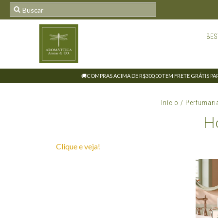
BES
🚚COMPRAS ACIMA DE R$300,00 TEM FRETE GRÁTIS PARA
Início
/
Perfumari
H
Clique e veja!