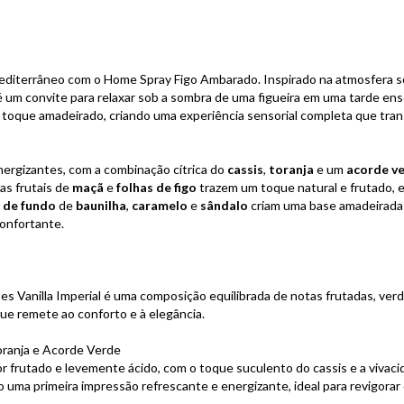
Mediterrâneo com o Home Spray Figo Ambarado. Inspirado na atmosfera so
é um convite para relaxar sob a sombra de uma figueira em uma tarde enso
m toque amadeirado, criando uma experiência sensorial completa que tr
nergizantes, com a combinação cítrica do
cassis
,
toranja
e um
acorde v
tas frutais de
maçã
e
folhas de figo
trazem um toque natural e frutado, 
 de fundo
de
baunilha
,
caramelo
e
sândalo
criam uma base amadeirada
onfortante.
es Vanilla Imperial é uma composição equilibrada de notas frutadas, ver
ue remete ao conforto e à elegância.
Toranja e Acorde Verde
r frutado e levemente ácido, com o toque suculento do cassis e a vivaci
o uma primeira impressão refrescante e energizante, ideal para revigora