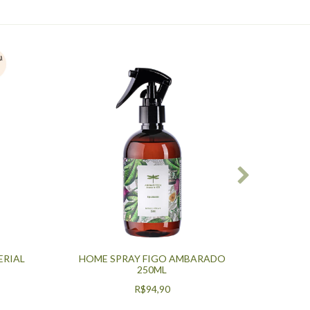
COM
250
500
REF
250
ERIAL
HOME SPRAY FIGO AMBARADO
250ML
R$94,90
3