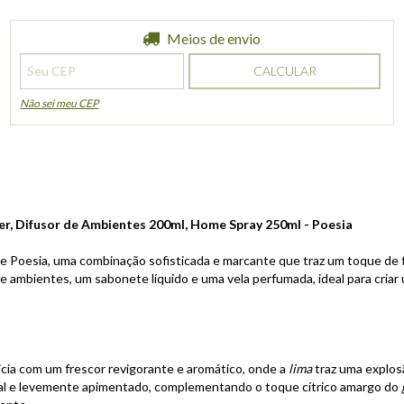
Entregas para o CEP:
Meios de envio
ALTERAR CEP
CALCULAR
Não sei meu CEP
r, Difusor de Ambientes 200ml, Home Spray 250ml - Poesia
de
Poesia, uma combinação sofisticada e marcante que traz um toque de fr
de ambientes, um sabonete líquido e uma vela perfumada, ideal para cria
inicia com um frescor revigorante e aromático, onde a
lima
traz uma explosã
l e levemente apimentado, complementando o toque cítrico amargo do