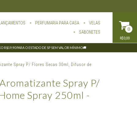
LANÇAMENTOS
PERFUMARIA PARA CASA
VELAS
0
SABONETES
R$0,00
IXO R$19,90 PARA O ESTADO DE SP SEM VALOR MÍNIMO🚚
zante Spray P/ Flores Secas 30ml, Difusor de
 Aromatizante Spray P/
 Home Spray 250ml -