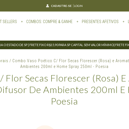
CADASTRE-SE
LOGIN
T SELLERS
COMBOS: COMPRE & GANHE
PRESENTES AFETIVOS
 O ESTADO DE SP | FRETE FIXO R$15,90 PARA SP CAPITAL SEM VALOR MÍNIMO| FRETE F
orais
/
Combo Vaso Poético C/ Flor Secas Florescer (Rosa) e Aromati
Ambientes 200ml e Home Spray 250ml - Poesia
 Flor Secas Florescer (Rosa) E
 Difusor De Ambientes 200ml E
Poesia