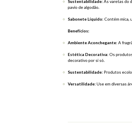
Sustentabilidade
: As varetas do 
pavio de algodão.
Sabonete Líquido
: Contém mica, 
Benefícios:
Ambiente Aconchegante
: A frag
Estética Decorativa
: Os produto
decorativo por si só.
Sustentabilidade
: Produtos ecolo
Versatilidade
: Use em diversas áre