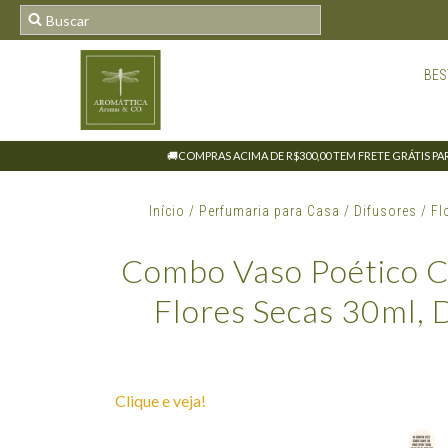
BES
🚚COMPRAS ACIMA DE R$300,00 TEM FRETE GRÁTIS PARA
Início
/
Perfumaria para Casa
/
Difusores
/
Fl
Combo Vaso Poético C/
Flores Secas 30ml,
Clique e veja!