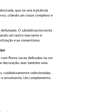
ocicada, que se une à picância
oso, criando um corpo complexo e
e defumado. O
sândalo
acrescenta
ixando um rastro marcante e
fisticação e ao romantismo.
0ml
com flores secas delicadas na cor
m de decoração, mas também uma
cas, cuidadosamente selecionadas,
nte e envolvente. Um complemento