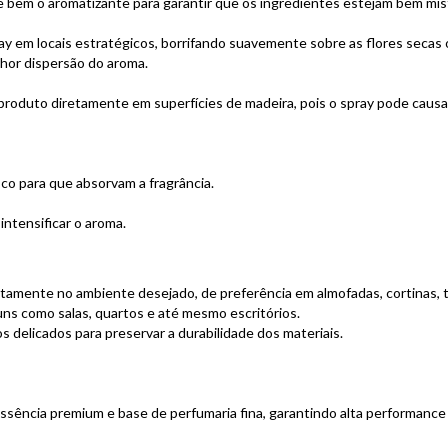
te bem o aromatizante para garantir que os ingredientes estejam bem mis
ay em locais estratégicos, borrifando suavemente sobre as flores secas 
lhor dispersão do aroma.
 o produto diretamente em superfícies de madeira, pois o spray pode caus
sco para que absorvam a fragrância.
intensificar o aroma.
tamente no ambiente desejado, de preferência em almofadas, cortinas, 
ns como salas, quartos e até mesmo escritórios.
s delicados para preservar a durabilidade dos materiais.
ssência premium e base de perfumaria fina, garantindo alta performance e