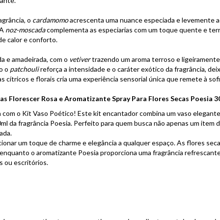
ante.
agrância, o
cardamomo
acrescenta uma nuance especiada e levemente ad
 A
noz-moscada
complementa as especiarias com um toque quente e terr
e calor e conforto.
da e amadeirada, com o
vetiver
trazendo um aroma terroso e ligeirament
o o
patchouli
reforça a intensidade e o caráter exótico da fragrância, de
 cítricos e florais cria uma experiência sensorial única que remete à so
as Florescer Rosa e Aromatizante Spray Para Flores Secas Poesia 3
 com o Kit Vaso Poético! Este kit encantador combina um vaso elegante 
0ml da fragrância Poesia. Perfeito para quem busca não apenas um ite
cada.
icionar um toque de charme e elegância a qualquer espaço. As flores se
, enquanto o aromatizante Poesia proporciona uma fragrância refresca
s ou escritórios.