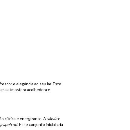
escor e elegância ao seu lar. Este
r uma atmosfera acolhedora e
o cítrica e energizante. A
sálvia
e
grapefruit
. Esse conjunto inicial cria