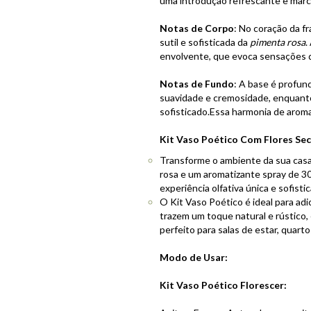
uma introdução refrescante e marc
Notas de Corpo
: No coração da fr
sutil e sofisticada da
pimenta rosa
.
envolvente, que evoca sensações d
Notas de Fundo
: A base é profun
suavidade e cremosidade, enquant
sofisticado.Essa harmonia de aromas
Kit Vaso Poético Com Flores Sec
Transforme o ambiente da sua casa
rosa e um aromatizante spray de 3
experiência olfativa única e sofisti
O Kit Vaso Poético é ideal para ad
trazem um toque natural e rústico
perfeito para salas de estar, quarto
Modo de Usar:
Kit Vaso Poético Florescer: