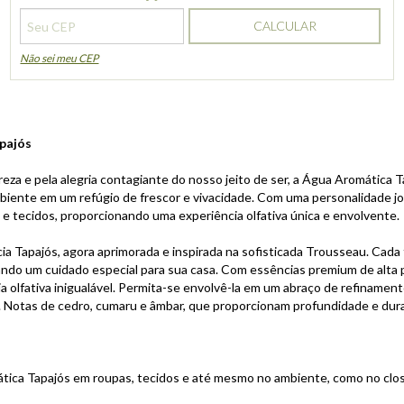
CALCULAR
Não sei meu CEP
pajós
eza e pela alegria contagiante do nosso jeito de ser, a Água Aromática T
ente em um refúgio de frescor e vivacidade. Com uma personalidade jovi
 e tecidos, proporcionando uma experiência olfativa única e envolvente.
ia Tapajós, agora aprimorada e inspirada na sofisticada Trousseau. Cada 
nando um cuidado especial para sua casa. Com essências premium de alta
a olfativa inigualável. Permita-se envolvê-la em um abraço de refinamen
. Notas de cedro, cumaru e âmbar, que proporcionam profundidade e dura
tica Tapajós em roupas, tecidos e até mesmo no ambiente, como no clo