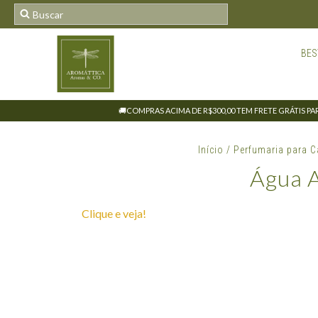
BES
🚚COMPRAS ACIMA DE R$300,00 TEM FRETE GRÁTIS PARA
Início
/
Perfumaria para 
Água A
Clique e veja!