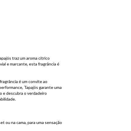
apajós traz um aroma cítrico
al e marcante, esta fragrância é
fragrância é um convite ao
 performance, Tapajós garante uma
to e descubra o verdadeiro
bilidade.
set ou na cama, para uma sensação