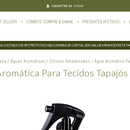
CADASTRE-SE
LOGIN
T SELLERS
COMBOS: COMPRE & GANHE
PRESENTES AFETIVOS
 O ESTADO DE SP | FRETE FIXO R$15,90 PARA SP CAPITAL SEM VALOR MÍNIMO| FRETE F
Casa
/
Águas Aromáticas
/
Cítricos Amadeirados
/
Água Aromática Pa
romática Para Tecidos Tapajó