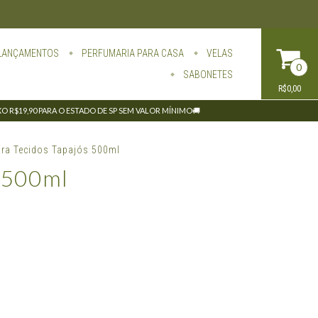
LANÇAMENTOS
PERFUMARIA PARA CASA
VELAS
0
SABONETES
R$0,00
IXO R$19,90 PARA O ESTADO DE SP SEM VALOR MÍNIMO🚚
ra Tecidos Tapajós 500ml
s 500ml