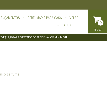
LANÇAMENTOS
PERFUMARIA PARA CASA
VELAS
0
SABONETES
R$0,00
IXO R$19,90 PARA O ESTADO DE SP SEM VALOR MÍNIMO🚚
am o perfume