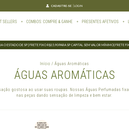
CADASTRE-SE
LOGIN
T SELLERS
COMBOS: COMPRE & GANHE
PRESENTES AFETIVOS
 O ESTADO DE SP | FRETE FIXO R$15,90 PARA SP CAPITAL SEM VALOR MÍNIMO| FRETE F
Início
/
Águas Aromáticas
ÁGUAS AROMÁTICAS
sação gostosa ao usar suas roupas. Nossas Águas Perfumadas fix
nas peças dando sensação de limpeza e bem estar.